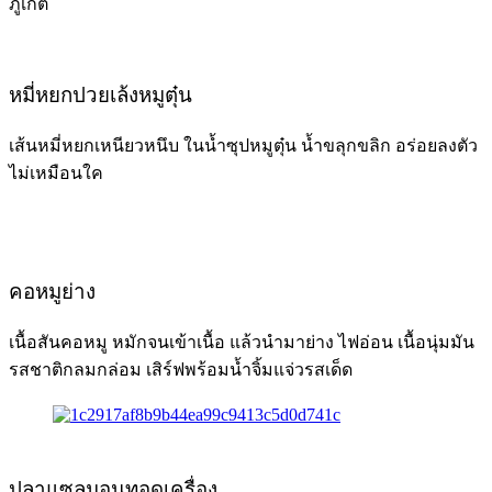
ภูเก็ต
หมี่หยกปวยเล้งหมูตุ๋น
เส้นหมี่หยกเหนียวหนึบ ในน้ำซุปหมูตุ๋น น้ำขลุกขลิก อร่อยลงตัว
ไม่เหมือนใค
คอหมูย่าง
เนื้อสันคอหมู หมักจนเข้าเนื้อ แล้วนำมาย่าง ไฟอ่อน เนื้อนุ่มมัน
รสชาติกลมกล่อม เสิร์ฟพร้อมน้ำจิ้มแจ่วรสเด็ด
ปลาแซลมอนทอดเครื่อง