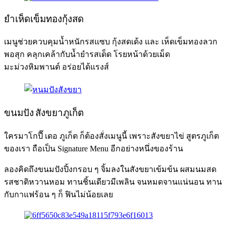
ยำเห็ดเข็มทองกุ้งสด
เมนูช่วยควบคุมน้ำหนักรสแซบ กุ้งสดเด้ง และ เห็ดเข็มทองลวก
พอสุก คลุกเคล้ากับน้ำยำรสเด็ด โรยหน้าด้วยเม็ด
มะม่วงหิมพานต์ อร่อยได้แรงส์
ขนมปัง สังขยาภูเก็ต
ใครมาโกปี๊ เดอ ภูเก็ต ก็ต้องสั่งเมนูนี้ เพราะสังขยาไข่ สูตรภูเก็ต
ของเรา ถือเป็น Signature Menu อีกอย่างหนึ่งของร้าน
ลองคิดถึงขนมปังปิ้งกรอบ ๆ จิ้มลงในสังขยาเข้มข้น ผสมนมสด
รสชาติหวานหอม ทานชิ้นเดียวมีเพลิน จนหมดจานแน่นอน ทาน
กับกาแฟร้อน ๆ ก็ ฟินไม่น้อยเลย