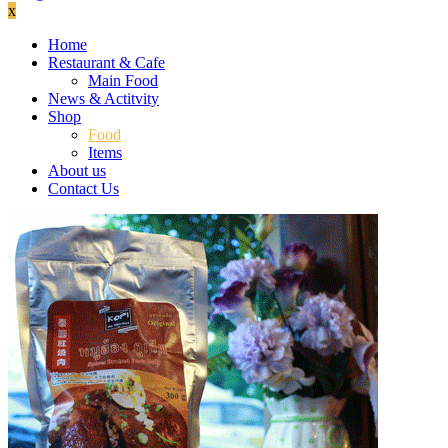
x
Home
Restaurant & Cafe
Main Food
News & Actitvity
Shop
Food
Items
About us
Contact Us