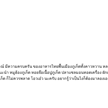
 มีความครบครัน ของอาหารไทยพื้นเมืองภูเก็ตทั้งคาวหวาน หละก็ ต้องท
นะนำ หมูฮ้องภูเก็ต หอยจ๊อเนื้อปูภูเก็ต ปลาแซลมอนทอดเครื่อง ผั
ต ก็ไม่ควรพลาด โอวเอ๋ว นะครับ อยากรู้ว่าเป็นไงก็ต้องมาลองเอ